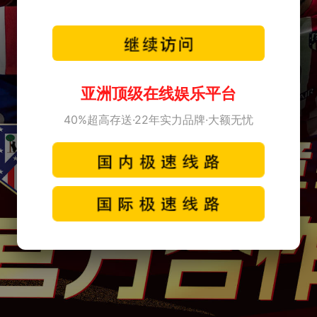
亚洲顶级在线娱乐平台
40%超高存送·22年实力品牌·大额无忧